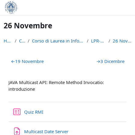
Vai al contenuto principale
26 Novembre
Home
Corsi
Corso di Laurea in Informatica (L-31)
LPR-A2021
26 Novembre
Schema della sezione
←
19 Novembre
→
3 Dicembre
JAVA Multicast API: Remote Method Invocatio:
introduzione
Quiz RMI
Compito
Multicast Date Server