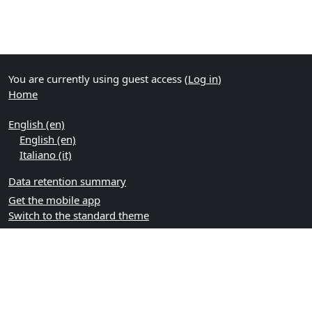
You are currently using guest access (
Log in
)
Home
English ‎(en)‎
English ‎(en)‎
Italiano ‎(it)‎
Data retention summary
Get the mobile app
Switch to the standard theme