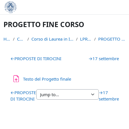
Skip to main content
PROGETTO FINE CORSO
Home
Courses
Corso di Laurea in Informatica (L-31)
LPR-A2021
PROGETTO FINE CORSO
Section outline
←
PROPOSTE DI TIROCINI
→
17 settembre
Assignment
Testo del Progetto finale
←
PROPOSTE
→
17
DI TIROCINI
settembre