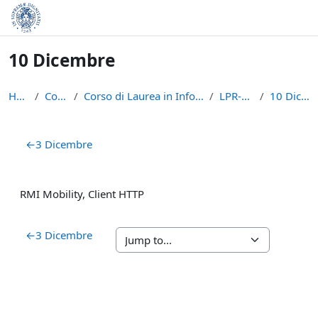
Skip to main content
10 Dicembre
Home
Courses
Corso di Laurea in Informatica (L-31)
LPR-A2021
10 Dicembre
Section outline
←
3 Dicembre
RMI Mobility, Client HTTP
←
3 Dicembre