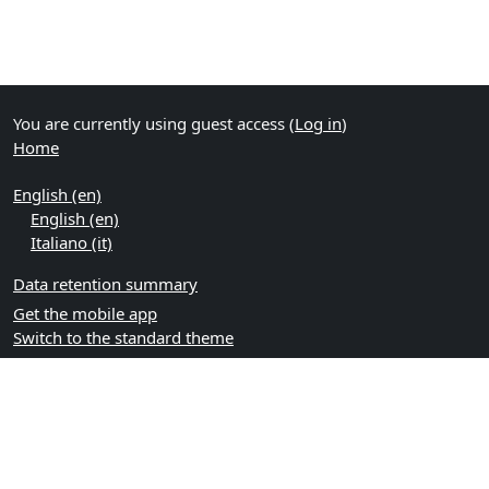
You are currently using guest access (
Log in
)
Home
English ‎(en)‎
English ‎(en)‎
Italiano ‎(it)‎
Data retention summary
Get the mobile app
Switch to the standard theme