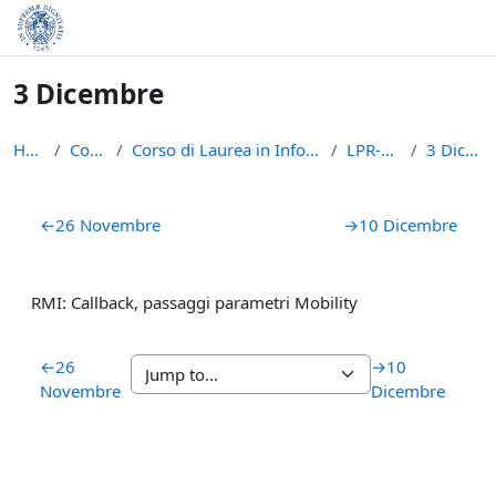
Skip to main content
3 Dicembre
Home
Courses
Corso di Laurea in Informatica (L-31)
LPR-A2021
3 Dicembre
Section outline
←
26 Novembre
→
10 Dicembre
RMI: Callback, passaggi parametri Mobility
←
26
→
10
Novembre
Dicembre