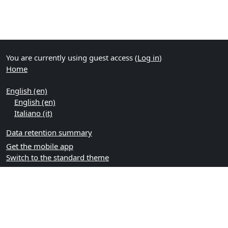
You are currently using guest access (
Log in
)
Home
English ‎(en)‎
English ‎(en)‎
Italiano ‎(it)‎
Data retention summary
Get the mobile app
Switch to the standard theme