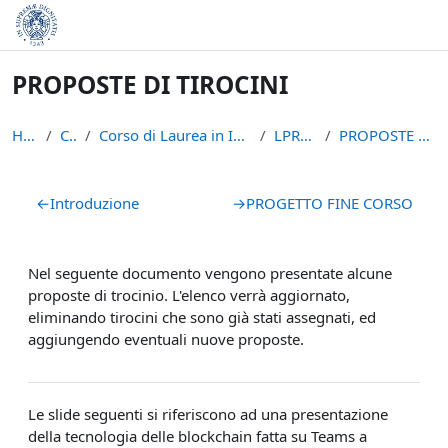
Vai al contenuto principale
PROPOSTE DI TIROCINI
Home
Corsi
Corso di Laurea in Informatica (L-31)
LPR-A2021
PROPOSTE DI TIROCINI
Schema della sezione
←
Introduzione
→
PROGETTO FINE CORSO
Nel seguente documento vengono presentate alcune
proposte di trocinio. L'elenco verrà aggiornato,
eliminando tirocini che sono già stati assegnati, ed
aggiungendo eventuali nuove proposte.
Le slide seguenti si riferiscono ad una presentazione
della tecnologia delle blockchain fatta su Teams a