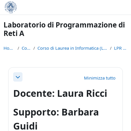
Vai al contenuto principale
Laboratorio di Programmazione di
Reti A
Home
Corsi
Corso di Laurea in Informatica (L-31)
LPR - A
Schema della sezione
Minimizza tutto
Minimizza
Docente: Laura Ricci
Supporto: Barbara
Guidi