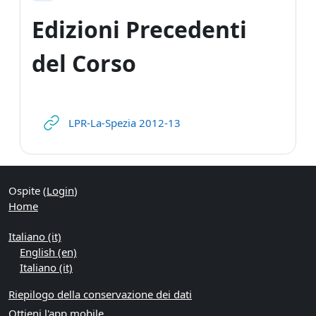
Edizioni Precedenti
del Corso
URL
LPR-La-Spezia 2012-13
Ospite (
Login
)
Home
Italiano ‎(it)‎
English ‎(en)‎
Italiano ‎(it)‎
Riepilogo della conservazione dei dati
Ottieni l'app mobile