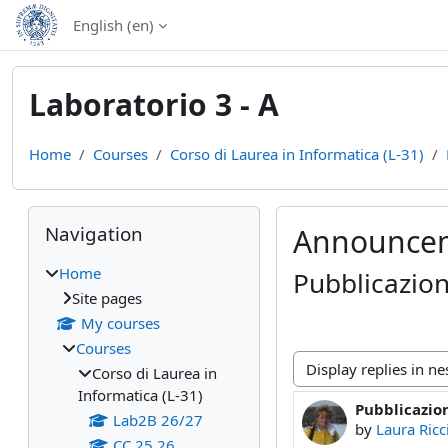
Skip to main content
English ‎(en)‎
Laboratorio 3 - A
Home
Courses
Corso di Laurea in Informatica (L-31)
Blocks
Skip Navigation
Navigation
Announce
Home
Pubblicazio
Site pages
My courses
Courses
Corso di Laurea in
Display mode
Informatica (L-31)
Pubblicazio
Number of rep
Lab2B 26/27
by
Laura Ricc
CC 25 26