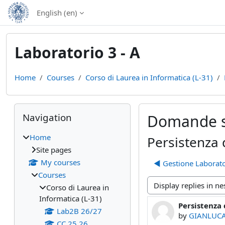
Skip to main content
English ‎(en)‎
Laboratorio 3 - A
Home
Courses
Corso di Laurea in Informatica (L-31)
Blocks
Skip Navigation
Navigation
Domande su
Home
Persistenza 
Site pages
My courses
◀︎ Gestione Laborato
Courses
Corso di Laurea in
Display mode
Informatica (L-31)
Persistenza 
Number of rep
Lab2B 26/27
by
GIANLUCA
CC 25 26