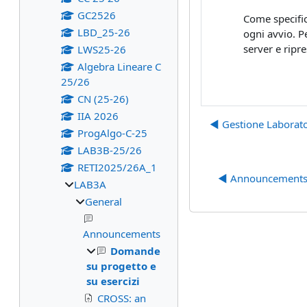
GC2526
Come specific
LBD_25-26
ogni avvio. P
server e ripr
LWS25-26
Algebra Lineare C
25/26
CN (25-26)
IIA 2026
◀︎ Gestione Laborato
ProgAlgo-C-25
LAB3B-25/26
RETI2025/26A_1
◀︎ Announcement
LAB3A
General
Announcements
Domande
su progetto e
su esercizi
CROSS: an