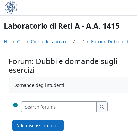
Skip to main content
Laboratorio di Reti A - A.A. 1415
Home
Courses
Corso di Laurea in Informatica (L-31)
LRA
Forum: Dubbi e domande sugli esercizi
Forum: Dubbi e domande sugli
esercizi
Completion requirements
Domande degli studenti
Search forums
Search forums
Add discussion topic