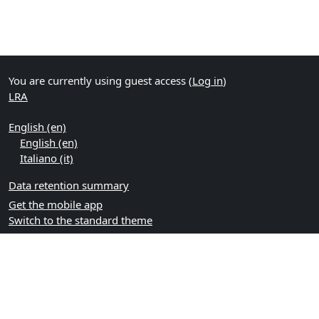
You are currently using guest access (
Log in
)
LRA
English ‎(en)‎
English ‎(en)‎
Italiano ‎(it)‎
Data retention summary
Get the mobile app
Switch to the standard theme