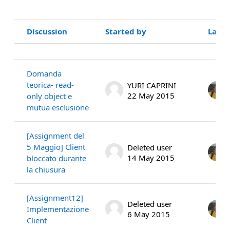
Discussion
Started by
Last 
Status
List of discussions. Showing 13 of 1
Domanda
teorica- read-
YURI CAPRINI
22 May 2015
only object e
mutua esclusione
[Assignment del
5 Maggio] Client
Deleted user
14 May 2015
bloccato durante
la chiusura
[Assignment12]
Deleted user
Implementazione
6 May 2015
Client