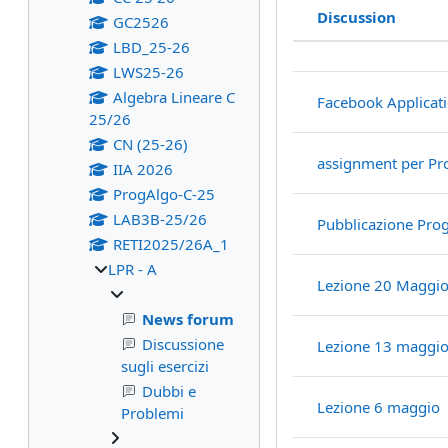
Discussion
GC2526
Status
LBD_25-26
List of discu
LWS25-26
Algebra Lineare C
Facebook Applicat
25/26
CN (25-26)
assignment per Pro
IIA 2026
ProgAlgo-C-25
LAB3B-25/26
Pubblicazione Pr
RETI2025/26A_1
LPR - A
Lezione 20 Maggi
News forum
Discussione
Lezione 13 maggi
sugli esercizi
Dubbi e
Lezione 6 maggio
Problemi