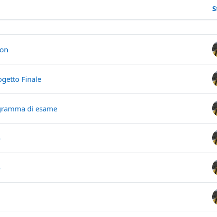
S
ssions. Showing 14 of 14 discussions
ion
getto Finale
ogramma di esame
o
o