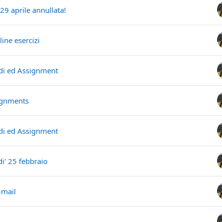
29 aprile annullata!
ne esercizi
idi ed Assignment
ignments
idi ed Assignment
i' 25 febbraio
-mail
4