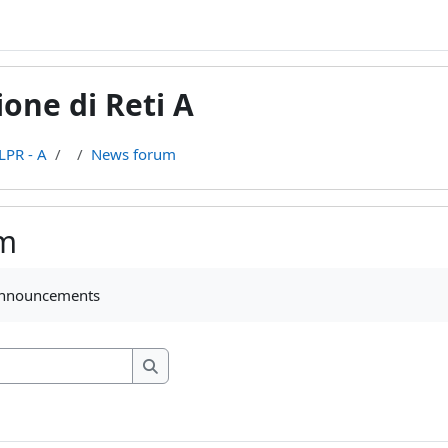
one di Reti A
LPR - A
News forum
m
ments
announcements
Search forums
Search forums