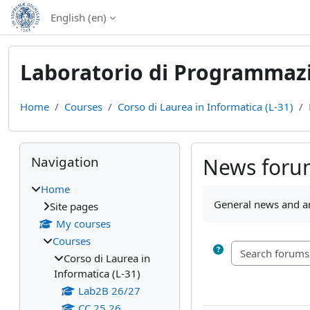
Skip to main content
English ‎(en)‎
Laboratorio di Programmazi
Home
Courses
Corso di Laurea in Informatica (L-31)
Blocks
Skip Navigation
Navigation
News foru
Home
Completion require
General news and 
Site pages
My courses
Courses
Corso di Laurea in
Informatica (L-31)
Lab2B 26/27
CC 25 26