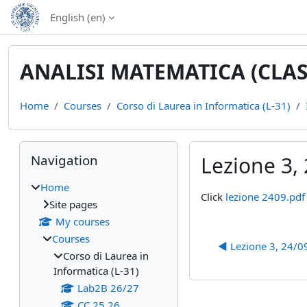
Skip to main content
English ‎(en)‎
ANALISI MATEMATICA (CLASS
Home
Courses
Corso di Laurea in Informatica (L-31)
Blocks
Skip Navigation
Navigation
Lezione 3, 
Home
Completion require
Click
lezione 2409.pdf
Site pages
My courses
Courses
◀︎ Lezione 3, 24/09
Corso di Laurea in
Informatica (L-31)
Lab2B 26/27
CC 25 26