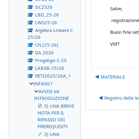
GC2526
Salve,
LBD_25-26
registrazione
LWS25-26
Algebra Lineare C
Buon fine set
25/26
VMT
CN (25-26)
IIA 2026
ProgAlgo-C-25
LAB3B-25/26
RETI2025/26A_1
◀︎ MATERIALE
INFAN21
AVVISI ed
◀︎ Registro delle l
INTRODUZIONE
3) UNA BREVE
NOTA PER IL
RIPASSO DEI
PREREQUISITI
3) UNA