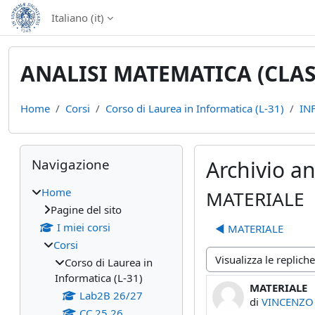
Vai al contenuto principale
Italiano ‎(it)‎
ANALISI MATEMATICA (CLASS
Home
Corsi
Corso di Laurea in Informatica (L-31)
IN
Blocchi
Salta Navigazione
Navigazione
Archivio a
Home
MATERIALE
Pagine del sito
I miei corsi
◀︎ MATERIALE
Corsi
Corso di Laurea in
Modalità visualizzazio
Informatica (L-31)
MATERIALE
Numero di ris
Lab2B 26/27
di
VINCENZO
CC 25 26