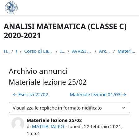
Vai al contenuto principale
ANALISI MATEMATICA (CLASSE C)
2020-2021
Home
Corsi
Corso di Laurea in Informatica (L-31)
INFAN21
AVVISI ed INTRODUZIONE
Archivio annunci
Materiale lezione 25/02
Archivio annunci
Materiale lezione 25/02
← Esercizi 22/02
Materiale lezione 01/03 →
Modalità visualizzazione
Materiale lezione 25/02
Numero di risposte: 0
di
MATTIA TALPO
-
lunedì, 22 febbraio 2021,
15:52