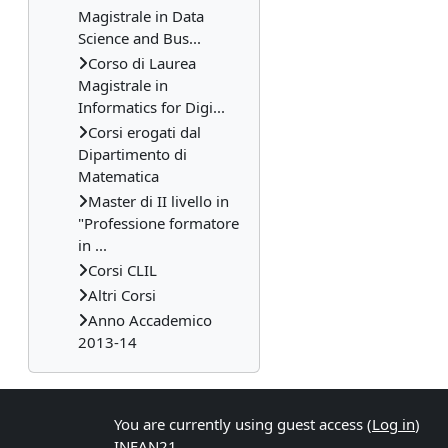
Magistrale in Data
Science and Bus...
Corso di Laurea
Magistrale in
Informatics for Digi...
Corsi erogati dal
Dipartimento di
Matematica
Master di II livello in
"Professione formatore
in ...
Corsi CLIL
Altri Corsi
Anno Accademico
2013-14
You are currently using guest access (
Log in
)
INFAN21