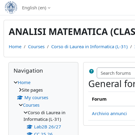
Skip to main content
English ‎(en)‎
ANALISI MATEMATICA (CLASS
Home
Courses
Corso di Laurea in Informatica (L-31)
Blocks
Skip Navigation
Navigation
General f
Home
Site pages
My courses
Forum
Courses
Corso di Laurea in
Archivio annunci
Informatica (L-31)
Lab2B 26/27
CC 25 26