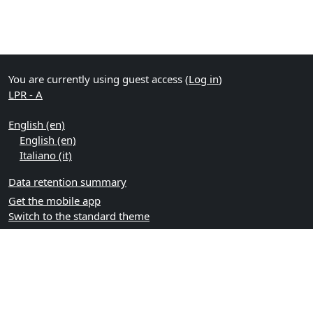
You are currently using guest access (
Log in
)
LPR - A
English ‎(en)‎
English ‎(en)‎
Italiano ‎(it)‎
Data retention summary
Get the mobile app
Switch to the standard theme