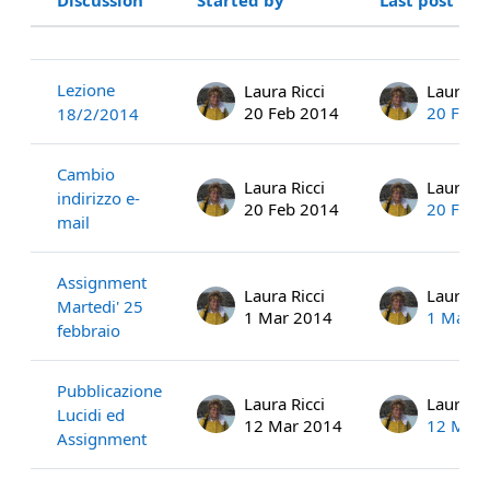
Status
List of discussions. Showing 14 of 1
Lezione
Laura Ricci
Laura Ri
20 Feb 2014
20 Feb 
18/2/2014
Cambio
Laura Ricci
Laura Ri
indirizzo e-
20 Feb 2014
20 Feb 
mail
Assignment
Laura Ricci
Laura Ri
Martedi' 25
1 Mar 2014
1 Mar 2
febbraio
Pubblicazione
Laura Ricci
Laura Ri
Lucidi ed
12 Mar 2014
12 Mar 
Assignment