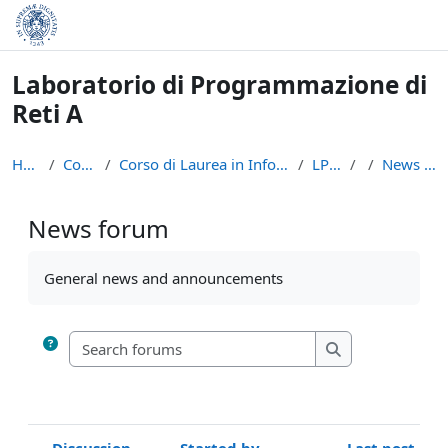
Skip to main content
Laboratorio di Programmazione di
Reti A
Home
Courses
Corso di Laurea in Informatica (L-31)
LPR - A
News forum
News forum
Completion requirements
General news and announcements
Search forums
Search forums
Discussion
Started by
Last post