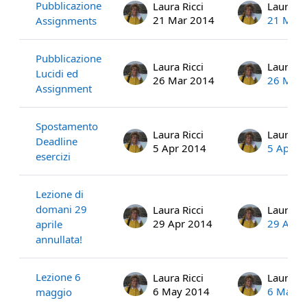
Pubblicazione
Laura Ricci
Laura Ri
21 Mar 2014
21 Mar 
Assignments
Pubblicazione
Laura Ricci
Laura Ri
Lucidi ed
26 Mar 2014
26 Mar 
Assignment
Spostamento
Laura Ricci
Laura Ri
Deadline
5 Apr 2014
5 Apr 2
esercizi
Lezione di
domani 29
Laura Ricci
Laura Ri
29 Apr 2014
29 Apr 
aprile
annullata!
Lezione 6
Laura Ricci
Laura Ri
6 May 2014
6 May 
maggio