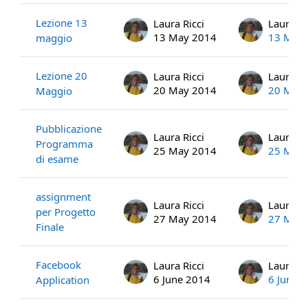
Lezione 13
Laura Ricci
Laura Ri
13 May 2014
13 May
maggio
Lezione 20
Laura Ricci
Laura Ri
20 May 2014
20 May
Maggio
Pubblicazione
Laura Ricci
Laura Ri
Programma
25 May 2014
25 May
di esame
assignment
Laura Ricci
Laura Ri
per Progetto
27 May 2014
27 May
Finale
Facebook
Laura Ricci
Laura Ri
6 June 2014
6 June 
Application