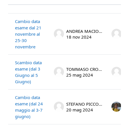
Stato
Elenco delle discussioni. Visualizza
Cambio data
esame dal 21
ANDREA MACIOCCO
novembre al
18 nov 2024
18
25-30
novembre
Scambio data
esame (dal 3
TOMMASO CROCETTI
25 mag 2024
25
Giugno al 5
Giugno)
Cambio data
esame (dal 24
STEFANO PICCOLI
La
20 mag 2024
20
maggio al 3-7
giugno)