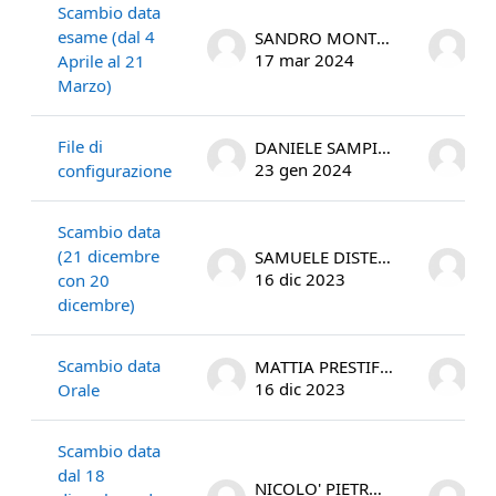
Scambio data
esame (dal 4
SANDRO MONTESU
17 mar 2024
17
Aprile al 21
Marzo)
File di
DANIELE SAMPIETRO
23 gen 2024
24
configurazione
Scambio data
(21 dicembre
SAMUELE DISTEFANO
16 dic 2023
17
con 20
dicembre)
Scambio data
MATTIA PRESTIFILIPPO COLOMBRINO
16 dic 2023
16
Orale
Scambio data
dal 18
NICOLO' PIETRO OGGIANO