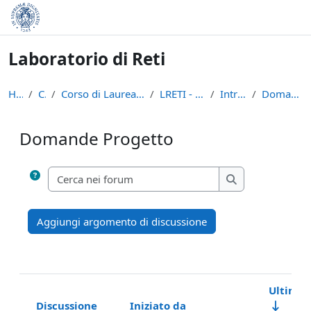
Vai al contenuto principale
Laboratorio di Reti
Home
Corsi
Corso di Laurea in Informatica (L-31)
LRETI - A.A. 2023/24
Introduzione
Domande Progetto
Domande Progetto
Aggregazione dei criteri
Cerca nei forum
Cerca nei forum
Aggiungi argomento di discussione
Ultimo 
Discussione
Iniziato da