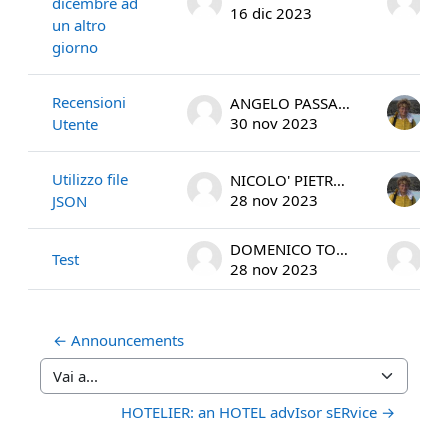
dicembre ad
16 dic 2023
16
un altro
giorno
Recensioni
ANGELO PASSARELLI
La
30 nov 2023
2 
Utente
Utilizzo file
NICOLO' PIETRO OGGIANO
La
28 nov 2023
28
JSON
DOMENICO TORTOLA
Test
28 nov 2023
28
← Announcements
Vai a...
HOTELIER: an HOTEL advIsor sERvice →