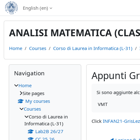
Skip to main content
English ‎(en)‎
ANALISI MATEMATICA (CLASS
Home
Courses
Corso di Laurea in Informatica (L-31)
Blocks
Skip Navigation
Navigation
Appunti Gr
Home
Completion require
Si sono aggiunte alc
Site pages
My courses
VMT
Courses
Corso di Laurea in
Click
INFAN21-GrisLez
Informatica (L-31)
Lab2B 26/27
CC 25 26