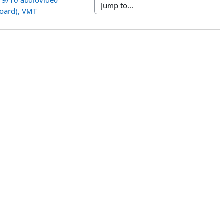
 19/10 audiovideo 
Jump to...
oard), VMT