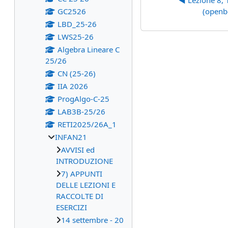
◀︎ Lezione 8,
GC2526
(openb
LBD_25-26
LWS25-26
Algebra Lineare C
25/26
CN (25-26)
IIA 2026
ProgAlgo-C-25
LAB3B-25/26
RETI2025/26A_1
INFAN21
AVVISI ed
INTRODUZIONE
7) APPUNTI
DELLE LEZIONI E
RACCOLTE DI
ESERCIZI
14 settembre - 20