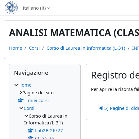
Vai al contenuto principale
Italiano ‎(it)‎
ANALISI MATEMATICA (CLASS
Home
Corsi
Corso di Laurea in Informatica (L-31)
IN
Blocchi
Salta Navigazione
Navigazione
Registro de
Home
Aggregazione dei cri
Per aprire la risorsa fa
Pagine del sito
I miei corsi
Corsi
◀︎ 5) Pagine di dida
Corso di Laurea in
Informatica (L-31)
Lab2B 26/27
CC 25 26