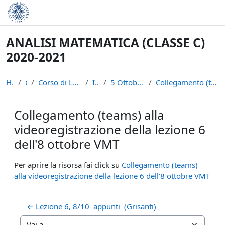
Vai al contenuto principale
ANALISI MATEMATICA (CLASSE C)
2020-2021
Home
Corsi
Corso di Laurea in Informatica (L-31)
INFAN21
5 Ottobre - 10 Ottobre: IV set.
Collegamento (teams) alla videoregistrazione della...
Collegamento (teams) alla
videoregistrazione della lezione 6
dell'8 ottobre VMT
Aggregazione dei criteri
Per aprire la risorsa fai click su
Collegamento (teams)
alla videoregistrazione della lezione 6 dell'8 ottobre VMT
← Lezione 6, 8/10  appunti  (Grisanti) 