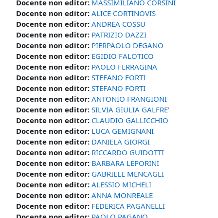
Docente non editor:
MASSIMILIANO CORSINI
Docente non editor:
ALICE CORTINOVIS
Docente non editor:
ANDREA COSSU
Docente non editor:
PATRIZIO DAZZI
Docente non editor:
PIERPAOLO DEGANO
Docente non editor:
EGIDIO FALOTICO
Docente non editor:
PAOLO FERRAGINA
Docente non editor:
STEFANO FORTI
Docente non editor:
STEFANO FORTI
Docente non editor:
ANTONIO FRANGIONI
Docente non editor:
SILVIA GIULIA GALFRE'
Docente non editor:
CLAUDIO GALLICCHIO
Docente non editor:
LUCA GEMIGNANI
Docente non editor:
DANIELA GIORGI
Docente non editor:
RICCARDO GUIDOTTI
Docente non editor:
BARBARA LEPORINI
Docente non editor:
GABRIELE MENCAGLI
Docente non editor:
ALESSIO MICHELI
Docente non editor:
ANNA MONREALE
Docente non editor:
FEDERICA PAGANELLI
Docente non editor:
PAOLO PAGANO