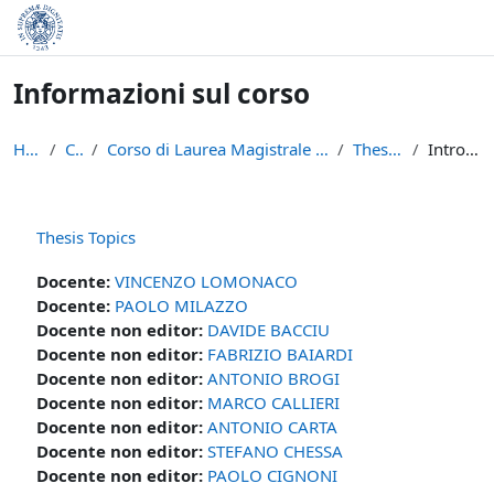
Vai al contenuto principale
Informazioni sul corso
Home
Corsi
Corso di Laurea Magistrale in Informatica (LM-18)
ThesisTopics
Introduzione
Thesis Topics
Docente:
VINCENZO LOMONACO
Docente:
PAOLO MILAZZO
Docente non editor:
DAVIDE BACCIU
Docente non editor:
FABRIZIO BAIARDI
Docente non editor:
ANTONIO BROGI
Docente non editor:
MARCO CALLIERI
Docente non editor:
ANTONIO CARTA
Docente non editor:
STEFANO CHESSA
Docente non editor:
PAOLO CIGNONI