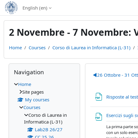
Skip to main content
English ‎(en)‎
2 Novembre - 7 Novembre: VI
Home
Courses
Corso di Laurea in Informatica (L-31)
Blocks
Skip Navigation
Section out
Navigation
◀︎
26 Ottobre - 31 Otto
Home
Site pages
Risposte al tes
My courses
Courses
Corso di Laurea in
Esercizi sugli s
Informatica (L-31)
La prima parte so
Lab2B 26/27
con un solo eserc
CC 25 26