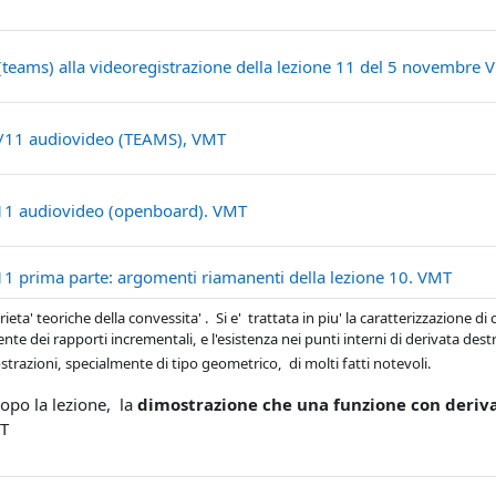
teams) alla videoregistrazione della lezione 11 del 5 novembre 
File
5/11 audiovideo (TEAMS), VMT
File
/11 audiovideo (openboard). VMT
File
11 prima parte: argomenti riamanenti della lezione 10. VMT
rieta' teoriche della convessita' . Si e' trattata in piu' la caratterizzazione d
e dei rapporti incrementali, e l'esistenza nei punti interni di derivata destra
trazioni, specialmente di tipo geometrico, di molti fatti notevoli.
opo la lezione, la
dimostrazione che una funzione con deriva
T