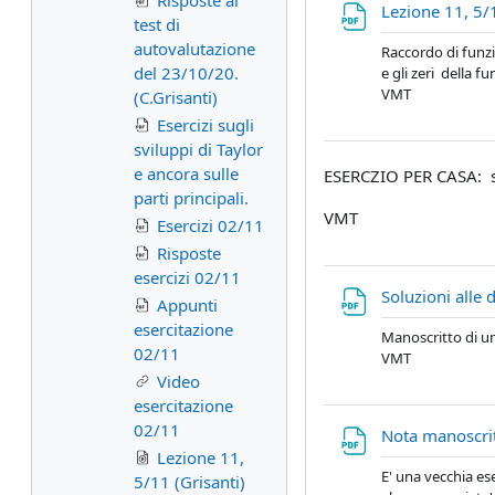
Risposte al
Lezione 11, 5/
test di
autovalutazione
Raccordo di funzio
del 23/10/20.
e gli zeri della f
VMT
(C.Grisanti)
Esercizi sugli
sviluppi di Taylor
e ancora sulle
ESERCZIO PER CASA: stu
parti principali.
VMT
Esercizi 02/11
Risposte
esercizi 02/11
Soluzioni alle 
Appunti
esercitazione
Manoscritto di un
02/11
VMT
Video
esercitazione
02/11
Nota manoscrit
Lezione 11,
E' una vecchia es
5/11 (Grisanti)