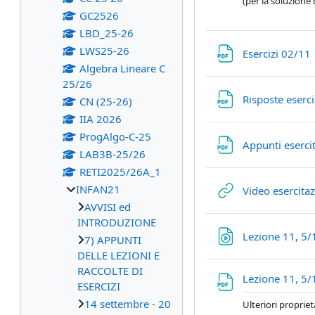
(per la soluzione 
GC2526
LBD_25-26
LWS25-26
Esercizi 02/11
Algebra Lineare C
25/26
Risposte eserc
CN (25-26)
IIA 2026
ProgAlgo-C-25
Appunti eserc
LAB3B-25/26
RETI2025/26A_1
INFAN21
Video esercita
AVVISI ed
INTRODUZIONE
Lezione 11, 5/
7) APPUNTI
DELLE LEZIONI E
RACCOLTE DI
Lezione 11, 5/
ESERCIZI
14 settembre - 20
Ulteriori propriet