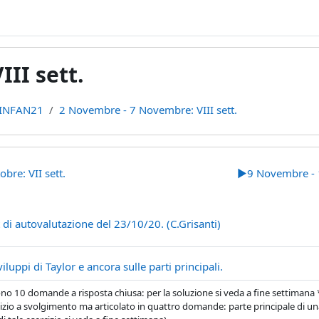
II sett.
INFAN21
2 Novembre - 7 Novembre: VIII sett.
line
bre: VII sett.
▶︎
9 Novembre - 
File
t di autovalutazione del 23/10/20. (C.Grisanti)
File
viluppi di Taylor e ancora sulle parti principali.
no 10 domande a risposta chiusa: per la soluzione si veda a fine settimana
izio a svolgimento ma articolato in quattro domande: parte principale di un