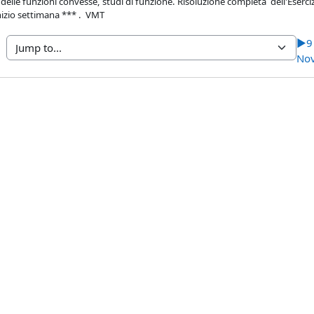
delle funzioni convesse, studi di funzione. Risoluzione completa dell'Esercizio
inizio settimana *** . VMT
▶︎
9
Nov