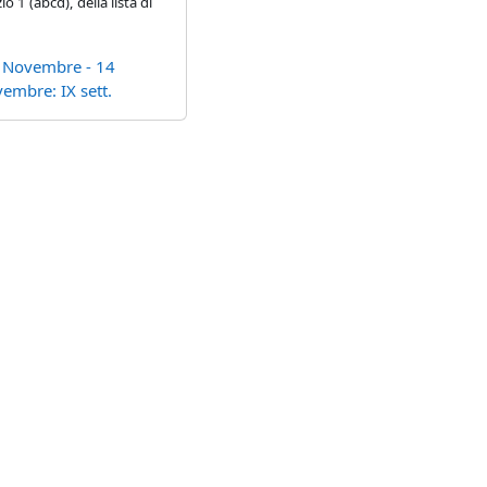
 1 (abcd), della lista di
 Novembre - 14
embre: IX sett.