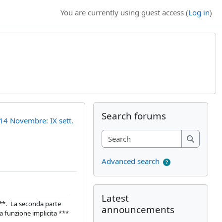
You are currently using guest access (
Log in
)
Supplementary bl
Skip Search forums
Search forums
14 Novembre: IX sett.
Search
Search
Advanced search
Skip Latest announcements
Latest
 **. La seconda parte
announcements
a funzione implicita ***