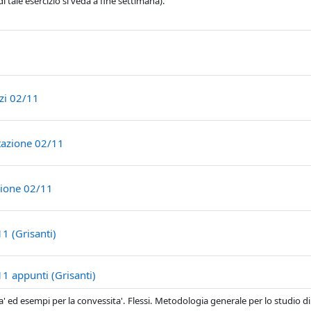
di tale esercizio si veda a fine settimana).
File
File
izi 02/11
File
itazione 02/11
URL
zione 02/11
File
11 (Grisanti)
File
11 appunti (Grisanti)
a' ed esempi per la convessita'. Flessi. Metodologia generale per lo studio di