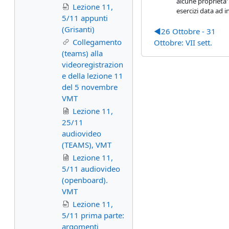
alcune proprieta' 
Lezione 11,
esercizi data ad 
5/11 appunti
(Grisanti)
◀︎
26 Ottobre - 31
Collegamento
Ottobre: VII sett.
(teams) alla
videoregistrazion
e della lezione 11
del 5 novembre
VMT
Lezione 11,
25/11
audiovideo
(TEAMS), VMT
Lezione 11,
5/11 audiovideo
(openboard).
VMT
Lezione 11,
5/11 prima parte:
argomenti