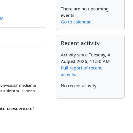
There are no upcoming
events
URL
VMT
Go to calendar...
Skip Recent activity
Recent activity
Activity since Tuesday, 4
August 2026, 11:50 AM
Full report of recent
activity...
i convessita' mediante
No recent activity
 e sinistra.. Si sono
te crescente e'