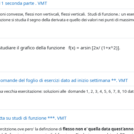
File
11 seconda parte . VMT
ni convesse, flessi non vertivcali, flessi verticali. Studi di funzione.: un es
unzione si studia il segno della derivata e quello dei valori nei punti di massi
diare il grafico della funzione f(x) = arsin [2x/ (1+x^2)].
Fil
domande del foglio di esercizi dato ad inizio settimana **. VMT
a vecchia esercitazione: soluzioni alle domande 1, 2, 3, 4, 5, 6, 7, 8, 10 dat
File
ta su studi di funzione ***. VMT
ercitzione.ove pero' la definzione di
flesso non e' quella data quest'anno