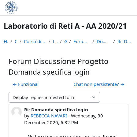
Skip to main content
Laboratorio di Reti A - AA 2020/21
Home
Courses
Corso di Laurea in Informatica (L-31)
LPR-A2021
General
Forum Discussione Progetto
Domanda specifica login
Ri: Domanda specifica login
Forum Discussione Progetto
Domanda specifica login
← Funziona!
Chat non persistente? →
Display mode
Ri: Domanda specifica login
Number of replies: 0
by
REBECCA NAVARI
-
Wednesday, 30
December 2020, 6:32 PM
No forse mi sono espressa male io. Io non