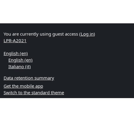
You are currently using guest access (
Log in
)
LPR-A2021
English ‎(en)‎
English ‎(en)‎
Italiano ‎(it)‎
Data retention summary
Get the mobile app
Switch to the standard theme