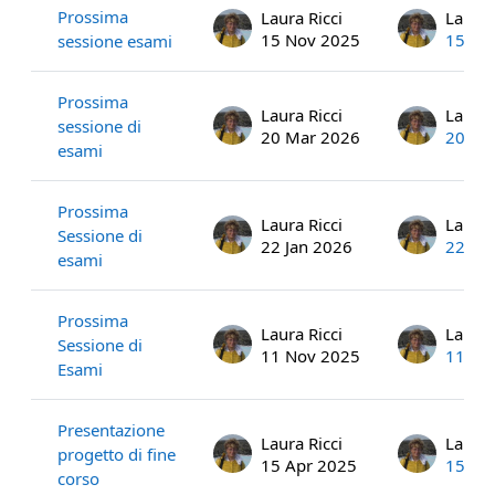
Prossima
Laura Ricci
Laura 
15 Nov 2025
15 No
sessione esami
Prossima
Laura Ricci
Laura 
sessione di
20 Mar 2026
20 Ma
esami
Prossima
Laura Ricci
Laura 
Sessione di
22 Jan 2026
22 Ja
esami
Prossima
Laura Ricci
Laura 
Sessione di
11 Nov 2025
11 No
Esami
Presentazione
Laura Ricci
Laura 
progetto di fine
15 Apr 2025
15 Ap
corso