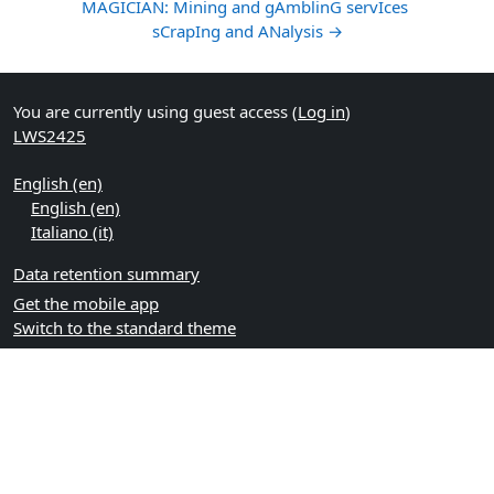
MAGICIAN: Mining and gAmblinG servIces 
sCrapIng and ANalysis →
You are currently using guest access (
Log in
)
LWS2425
English ‎(en)‎
English ‎(en)‎
Italiano ‎(it)‎
Data retention summary
Get the mobile app
Switch to the standard theme