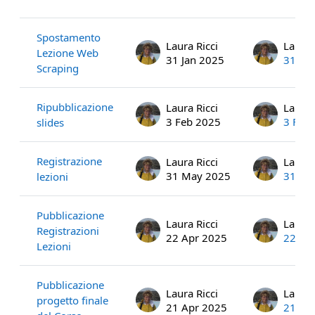
List of discussions. Showing 24 of 2
Spostamento
Laura Ricci
Laura 
Lezione Web
31 Jan 2025
31 Ja
Scraping
Ripubblicazione
Laura Ricci
Laura 
3 Feb 2025
3 Feb
slides
Registrazione
Laura Ricci
Laura 
31 May 2025
31 Ma
lezioni
Pubblicazione
Laura Ricci
Laura 
Registrazioni
22 Apr 2025
22 Ap
Lezioni
Pubblicazione
Laura Ricci
Laura 
progetto finale
21 Apr 2025
21 Ap