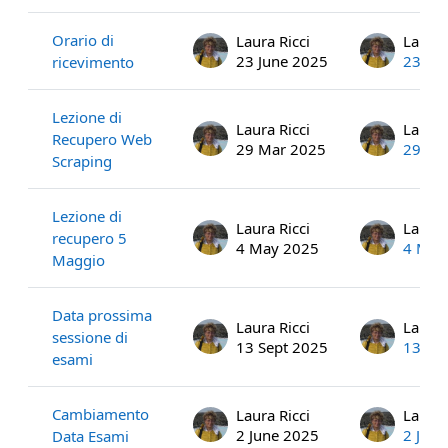
Orario di
Laura Ricci
Laura 
23 June 2025
23 Ju
ricevimento
Lezione di
Laura Ricci
Laura 
Recupero Web
29 Mar 2025
29 Ma
Scraping
Lezione di
Laura Ricci
Laura 
recupero 5
4 May 2025
4 May
Maggio
Data prossima
Laura Ricci
Laura 
sessione di
13 Sept 2025
13 Se
esami
Cambiamento
Laura Ricci
Laura 
2 June 2025
2 Jun
Data Esami