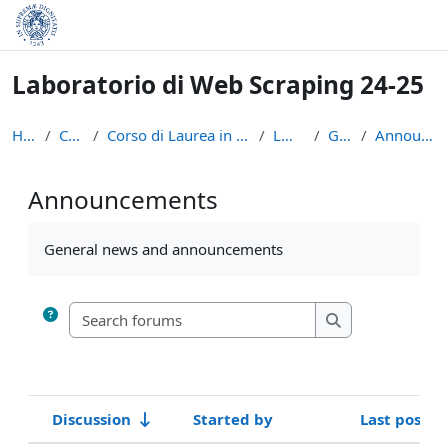
Skip to main content
Laboratorio di Web Scraping 24-25
Home
Courses
Corso di Laurea in Informatica (L-31)
LWS2425
General
Announcements
Announcements
Completion requirements
General news and announcements
Search forums
Search forums
Discussion
Started by
Last post
Status