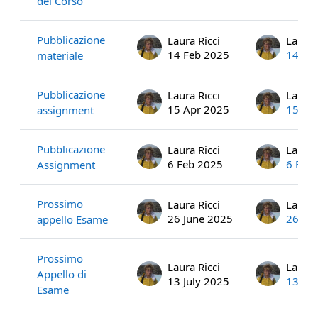
del Corso
Pubblicazione
Laura Ricci
Laura 
14 Feb 2025
14 Fe
materiale
Pubblicazione
Laura Ricci
Laura 
15 Apr 2025
15 Ap
assignment
Pubblicazione
Laura Ricci
Laura 
6 Feb 2025
6 Feb
Assignment
Prossimo
Laura Ricci
Laura 
26 June 2025
26 Ju
appello Esame
Prossimo
Laura Ricci
Laura 
Appello di
13 July 2025
13 Jul
Esame