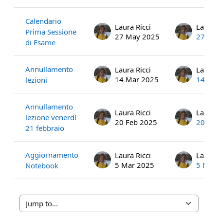
Calendario
Laura Ricci
Laura 
Prima Sessione
27 May 2025
27 Ma
di Esame
Annullamento
Laura Ricci
Laura 
14 Mar 2025
14 Ma
lezioni
Annullamento
Laura Ricci
Laura 
lezione venerdì
20 Feb 2025
20 Fe
21 febbraio
Aggiornamento
Laura Ricci
Laura 
5 Mar 2025
5 Mar
Notebook
Jump to...