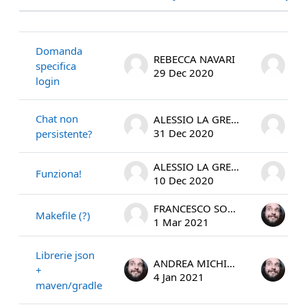
Status
List of discussions. Showing 9 of 9 
Domanda
REBECCA NAVARI
RE
specifica
29 Dec 2020
30 
login
Chat non
ALESSIO LA GRECA
31 Dec 2020
3 J
persistente?
ALESSIO LA GRECA
Funziona!
10 Dec 2020
24 
FRANCESCO SOLINAS
Makefile (?)
1 Mar 2021
4 
Librerie json
ANDREA MICHIENZI
+
4 Jan 2021
17 
maven/gradle