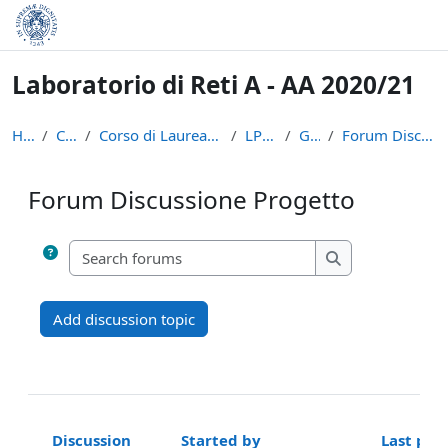
Skip to main content
Laboratorio di Reti A - AA 2020/21
Home
Courses
Corso di Laurea in Informatica (L-31)
LPR-A2021
General
Forum Discussione Progetto
Forum Discussione Progetto
Completion requirements
Search forums
Search forums
Add discussion topic
Discussion
Started by
Last pos