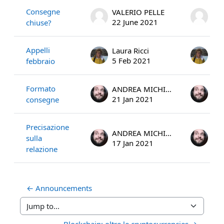
Consegne
VALERIO PELLE
VA
22 June 2021
22 
chiuse?
Appelli
Laura Ricci
Lau
5 Feb 2021
5 F
febbraio
Formato
ANDREA MICHIENZI
21 Jan 2021
21 
consegne
Precisazione
ANDREA MICHIENZI
sulla
17 Jan 2021
17 
relazione
← Announcements
Jump to...
Blockchain: oltre le cryptocurrencies →