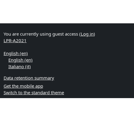
You are currently using guest access (
Log in
)
LPR-A2021
English ‎(en)‎
English ‎(en)‎
Italiano ‎(it)‎
Data retention summary
Get the mobile app
Switch to the standard theme