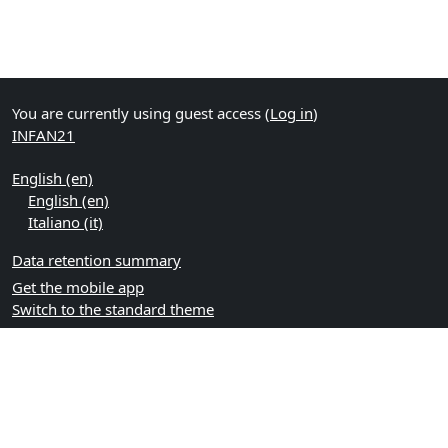
You are currently using guest access (
Log in
)
INFAN21
English ‎(en)‎
English ‎(en)‎
Italiano ‎(it)‎
Data retention summary
Get the mobile app
Switch to the standard theme