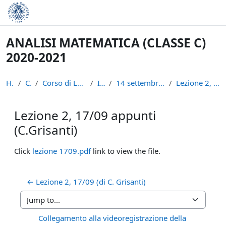
Skip to main content
ANALISI MATEMATICA (CLASSE C)
2020-2021
Home
Courses
Corso di Laurea in Informatica (L-31)
INFAN21
14 settembre - 20 settembre: I settimana
Lezione 2, 17/09 appunti (C.Grisanti)
Lezione 2, 17/09 appunti
(C.Grisanti)
Completion requirements
Click
lezione 1709.pdf
link to view the file.
← Lezione 2, 17/09 (di C. Grisanti)
Jump to...
Collegamento alla videoregistrazione della 