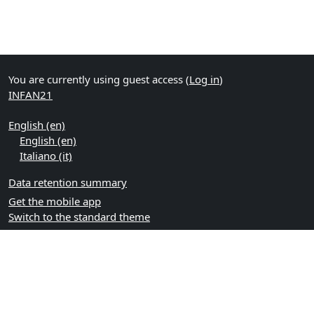
You are currently using guest access (
Log in
)
INFAN21
English ‎(en)‎
English ‎(en)‎
Italiano ‎(it)‎
Data retention summary
Get the mobile app
Switch to the standard theme