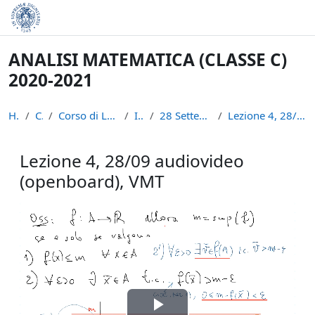
Skip to main content
ANALISI MATEMATICA (CLASSE C)
2020-2021
Home
Courses
Corso di Laurea in Informatica (L-31)
INFAN21
28 Settembre - 2 Ottobre: III set.
Lezione 4, 28/09 audiovideo (openboard), VMT
Lezione 4, 28/09 audiovideo
(openboard), VMT
Completion requirements