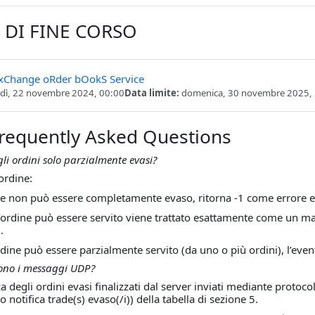
DI FINE CORSO
Compito
xChange oRder bOokS Service
dì, 22 novembre 2024, 00:00
Data limite:
domenica, 30 novembre 2025,
Frequently Asked Questions
li ordini solo parzialmente evasi?
ordine:
se non può essere completamente evaso, ritorna -1 come errore e 
l’ordine può essere servito viene trattato esattamente come un mar
.
ordine può essere parzialmente servito (da uno o più ordini), l’even
ono i messaggi UDP?
ca degli ordini evasi finalizzati dal server inviati mediante prot
io notifica trade(s) evaso(/i)) della tabella di sezione 5.