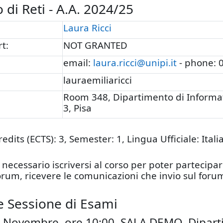
 di Reti - A.A. 2024/25
Laura Ricci
t:
NOT GRANTED
email:
laura.ricci@unipi.it
- phone: 
lauraemiliaricci
Room 348, Dipartimento di Informat
3, Pisa
dits (ECTS): 3, Semester: 1, Lingua Ufficiale: Itali
ecessario iscriversi al corso per poter partecipar
rum, ricevere le comunicazioni che invio sul foru
 Sessione di Esami
 Novembre, ore 10:00, SALA DEMO, Dipart