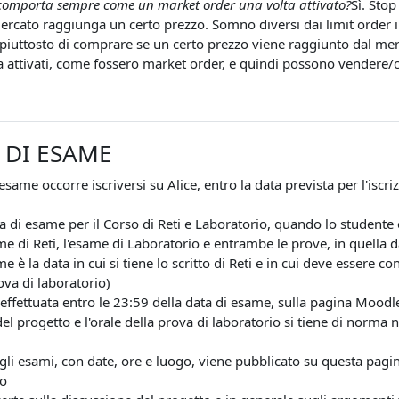
i comporta sempre come un market order una volta attivato?
Sì. Sto
ercato raggiunga un certo prezzo. Somno diversi dai limit order
piuttosto di comprare se un certo prezzo viene raggiunto dal merc
a attivati, come fossero market order, e quindi possono vendere/co
 DI ESAME
esame occorre iscriversi su Alice, entro la data prevista per l'iscr
ta di esame per il Corso di Reti e Laboratorio, quando lo studente e
me di Reti, l'esame di Laboratorio e entrambe le prove, in quella 
me è la data in cui si tiene lo scritto di Reti e in cui deve essere 
ova di laboratorio)
effettuata entro le 23:59 della data di esame, sulla pagina Moodl
del progetto e l'orale della prova di laboratorio si tiene di norma 
egli esami, con date, ore e luogo, viene pubblicato su questa pag
lo