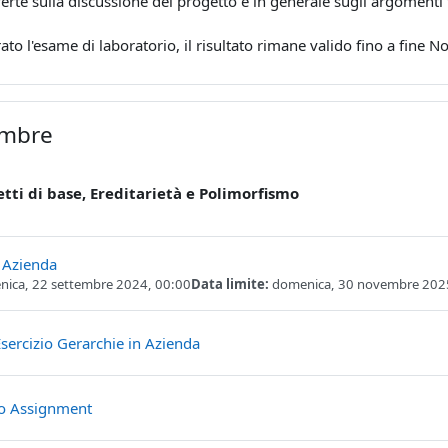
erte sulla discussione del progetto e in generale sugli argomenti tr
ato l'esame di laboratorio, il risultato rimane valido fino a fine
embre
etti di base, Ereditarietà e Polimorfismo
Compito
 Azienda
ica, 22 settembre 2024, 00:00
Data limite:
domenica, 30 novembre 202
File
sercizio Gerarchie in Azienda
File
mo Assignment