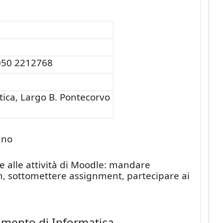
050 2212768
ica, Largo B. Pontecorvo
ano
e alle attività di Moodle: mandare
m, sottomettere assignment, partecipare ai
imento di Informatica