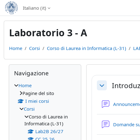
Vai al contenuto principale
Italiano ‎(it)‎
Laboratorio 3 - A
Home
Corsi
Corso di Laurea in Informatica (L-31)
LA
Blocchi
Salta Navigazione
Navigazione
Schema del
Introdu
Home
Minimizza
Pagine del sito
I miei corsi
Announcem
Corsi
Corso di Laurea in
Informatica (L-31)
Domande su 
Lab2B 26/27
CC 25 26