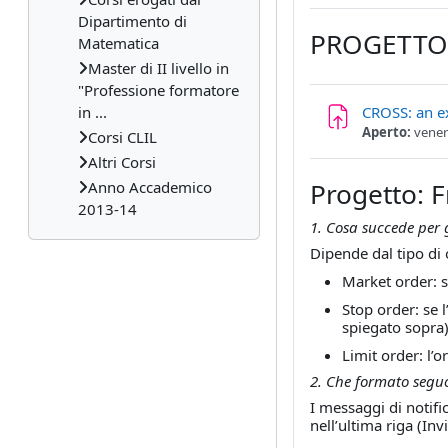
Dipartimento di
PROGETTO 
Matematica
Master di II livello in
"Professione formatore
in ...
CROSS: an e
Aperto:
vener
Corsi CLIL
Altri Corsi
Progetto: 
Anno Accademico
2013-14
1. Cosa succede per g
Dipende dal tipo di 
Market order: 
Stop order: se 
spiegato sopra)
Limit order: l’
2. Che formato segu
I messaggi di notifi
nell’ultima riga (Inv