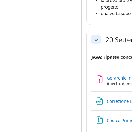
la prova orale v
progetto
una volta super
20 Sett
Minimizza
JAVA: ripasso conc
Gerarchie in
Aperto:
domen
Correzione E
Codice Pri