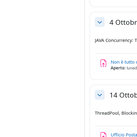
4 Ottob
Minimizza
JAVA Concurrency: 
Non è tutto 
Aperto:
luned
14 Otto
Minimizza
ThreadPool, Block
Ufficio Posta