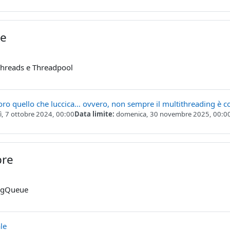
re
Threads e Threadpool
oro quello che luccica… ovvero, non sempre il multithreading è 
ì, 7 ottobre 2024, 00:00
Data limite:
domenica, 30 novembre 2025, 00:0
bre
ingQueue
Compito
le