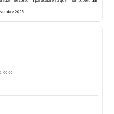
attati nel corso, in particolare su quelli non coperti dal
 Novembre 2025
5, 00:00