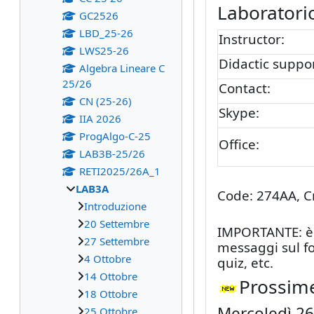
Laboratorio
GC2526
LBD_25-26
Instructor:
LWS25-26
Didactic suppor
Algebra Lineare C
25/26
Contact:
CN (25-26)
Skype:
IIA 2026
ProgAlgo-C-25
Office:
LAB3B-25/26
RETI2025/26A_1
LAB3A
Code: 274AA, Cre
Introduzione
20 Settembre
IMPORTANTE: è n
27 Settembre
messaggi sul fo
4 Ottobre
quiz, etc.
14 Ottobre
Prossime
18 Ottobre
Mercoledì 26
25 Ottobre