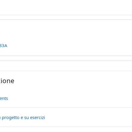
B3A
la sezione
zione
Forum
ents
Forum
progetto e su esercizi