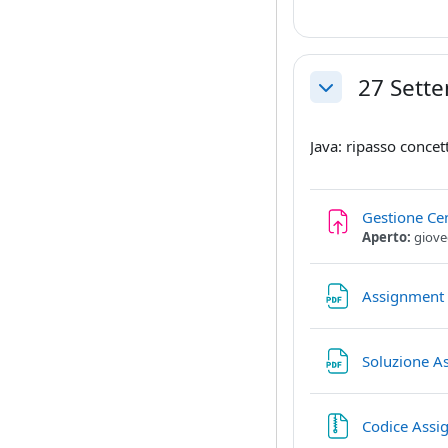
27 Sett
Minimizza
Java: ripasso concett
Gestione Cen
Aperto:
giove
Assignment
Soluzione A
Codice Assi