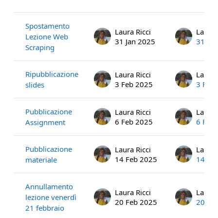
List of discussions. Showing 24 of 2
Spostamento
Laura Ricci
Laura 
Lezione Web
31 Jan 2025
31 Ja
Scraping
Ripubblicazione
Laura Ricci
Laura 
3 Feb 2025
3 Feb
slides
Pubblicazione
Laura Ricci
Laura 
6 Feb 2025
6 Feb
Assignment
Pubblicazione
Laura Ricci
Laura 
14 Feb 2025
14 Fe
materiale
Annullamento
Laura Ricci
Laura 
lezione venerdì
20 Feb 2025
20 Fe
21 febbraio