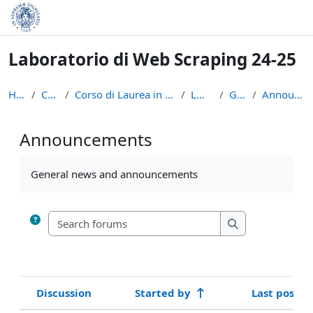
Skip to main content
Laboratorio di Web Scraping 24-25
Home
Courses
Corso di Laurea in Informatica (L-31)
LWS2425
General
Announcements
Announcements
Completion requirements
General news and announcements
Search forums
Search forums
Discussion
Started by
Last post
Status