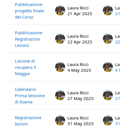
Pubblicazione
Laura Ricci
Laura 
progetto finale
21 Apr 2025
21 Ap
del Corso
Pubblicazione
Laura Ricci
Laura 
Registrazioni
22 Apr 2025
22 Ap
Lezioni
Lezione di
Laura Ricci
Laura 
recupero 5
4 May 2025
4 May
Maggio
Calendario
Laura Ricci
Laura 
Prima Sessione
27 May 2025
27 Ma
di Esame
Registrazione
Laura Ricci
Laura 
31 May 2025
31 Ma
lezioni