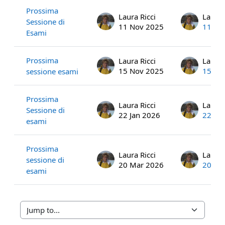
Prossima
Laura Ricci
Laura 
Sessione di
11 Nov 2025
11 No
Esami
Prossima
Laura Ricci
Laura 
15 Nov 2025
15 No
sessione esami
Prossima
Laura Ricci
Laura 
Sessione di
22 Jan 2026
22 Ja
esami
Prossima
Laura Ricci
Laura 
sessione di
20 Mar 2026
20 Ma
esami
Jump to...