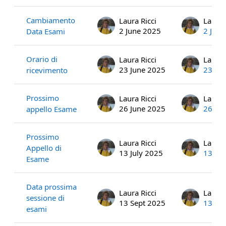
Cambiamento
Laura Ricci
Laura 
2 June 2025
2 Jun
Data Esami
Orario di
Laura Ricci
Laura 
23 June 2025
23 Ju
ricevimento
Prossimo
Laura Ricci
Laura 
26 June 2025
26 Ju
appello Esame
Prossimo
Laura Ricci
Laura 
Appello di
13 July 2025
13 Jul
Esame
Data prossima
Laura Ricci
Laura 
sessione di
13 Sept 2025
13 Se
esami