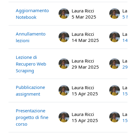
Aggiornamento
Laura Ricci
Laura 
5 Mar 2025
5 Mar
Notebook
Annullamento
Laura Ricci
Laura 
14 Mar 2025
14 Ma
lezioni
Lezione di
Laura Ricci
Laura 
Recupero Web
29 Mar 2025
29 Ma
Scraping
Pubblicazione
Laura Ricci
Laura 
15 Apr 2025
15 Ap
assignment
Presentazione
Laura Ricci
Laura 
progetto di fine
15 Apr 2025
15 Ap
corso