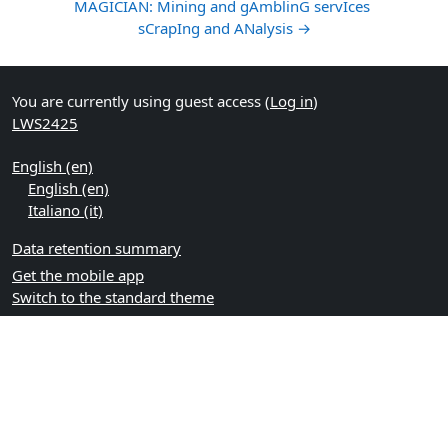
MAGICIAN: Mining and gAmblinG servIces 
sCrapIng and ANalysis →
You are currently using guest access (
Log in
)
LWS2425
English ‎(en)‎
English ‎(en)‎
Italiano ‎(it)‎
Data retention summary
Get the mobile app
Switch to the standard theme