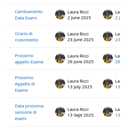
Cambiamento
Laura Ricci
Laura 
2 June 2025
2 Jun
Data Esami
Orario di
Laura Ricci
Laura 
23 June 2025
23 Ju
ricevimento
Prossimo
Laura Ricci
Laura 
26 June 2025
26 Ju
appello Esame
Prossimo
Laura Ricci
Laura 
Appello di
13 July 2025
13 Jul
Esame
Data prossima
Laura Ricci
Laura 
sessione di
13 Sept 2025
13 Se
esami