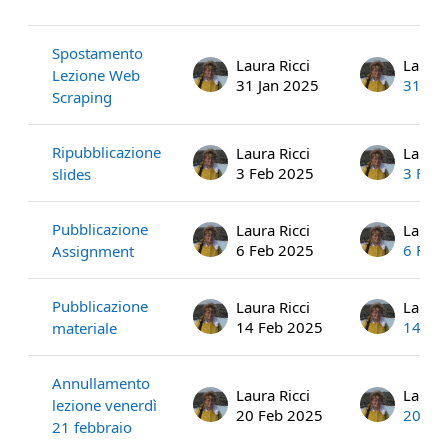
List of discussions. Showing 24 of 2
Spostamento
Laura Ricci
Laura 
Lezione Web
31 Jan 2025
31 Ja
Scraping
Ripubblicazione
Laura Ricci
Laura 
3 Feb 2025
3 Feb
slides
Pubblicazione
Laura Ricci
Laura 
6 Feb 2025
6 Feb
Assignment
Pubblicazione
Laura Ricci
Laura 
14 Feb 2025
14 Fe
materiale
Annullamento
Laura Ricci
Laura 
lezione venerdì
20 Feb 2025
20 Fe
21 febbraio