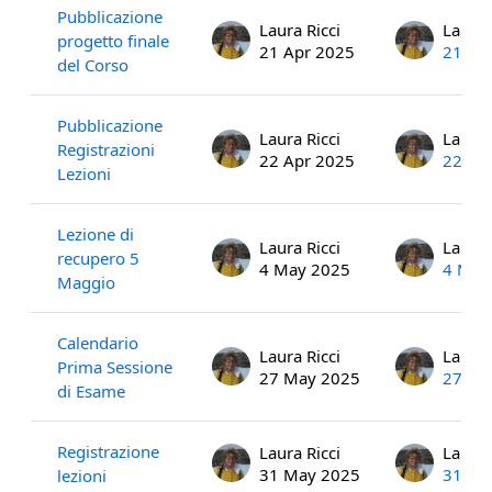
Pubblicazione
Laura Ricci
Laura 
progetto finale
21 Apr 2025
21 Ap
del Corso
Pubblicazione
Laura Ricci
Laura 
Registrazioni
22 Apr 2025
22 Ap
Lezioni
Lezione di
Laura Ricci
Laura 
recupero 5
4 May 2025
4 May
Maggio
Calendario
Laura Ricci
Laura 
Prima Sessione
27 May 2025
27 Ma
di Esame
Registrazione
Laura Ricci
Laura 
31 May 2025
31 Ma
lezioni