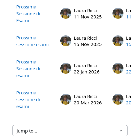
Prossima
Laura Ricci
Laura 
Sessione di
11 Nov 2025
11 No
Esami
Prossima
Laura Ricci
Laura 
15 Nov 2025
15 No
sessione esami
Prossima
Laura Ricci
Laura 
Sessione di
22 Jan 2026
22 Ja
esami
Prossima
Laura Ricci
Laura 
sessione di
20 Mar 2026
20 Ma
esami
Jump to...