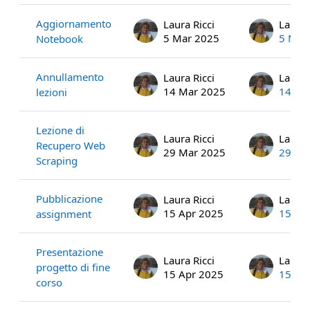
Aggiornamento
Laura Ricci
Laura 
5 Mar 2025
5 Mar
Notebook
Annullamento
Laura Ricci
Laura 
14 Mar 2025
14 Ma
lezioni
Lezione di
Laura Ricci
Laura 
Recupero Web
29 Mar 2025
29 Ma
Scraping
Pubblicazione
Laura Ricci
Laura 
15 Apr 2025
15 Ap
assignment
Presentazione
Laura Ricci
Laura 
progetto di fine
15 Apr 2025
15 Ap
corso