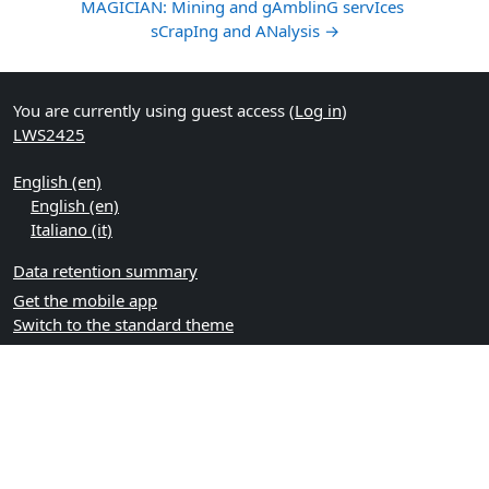
MAGICIAN: Mining and gAmblinG servIces 
sCrapIng and ANalysis →
You are currently using guest access (
Log in
)
LWS2425
English ‎(en)‎
English ‎(en)‎
Italiano ‎(it)‎
Data retention summary
Get the mobile app
Switch to the standard theme