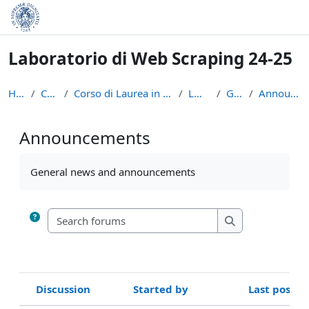
Skip to main content
Laboratorio di Web Scraping 24-25
Home
Courses
Corso di Laurea in Informatica (L-31)
LWS2425
General
Announcements
Announcements
Completion requirements
General news and announcements
Search forums
Search forums
Discussion
Started by
Last post
Status