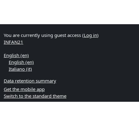
You are currently using guest access (
Log in
)
INFAN21
English ‎(en)‎
English ‎(en)‎
Italiano ‎(it)‎
Data retention summary
Get the mobile app
Switch to the standard theme