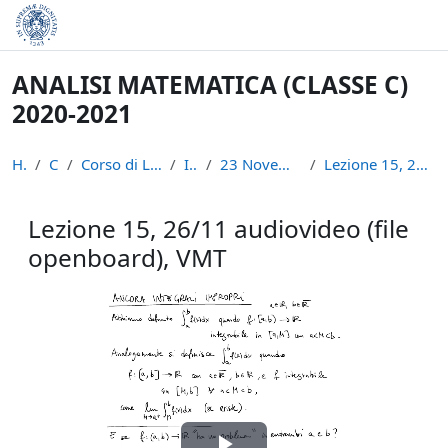
Skip to main content
ANALISI MATEMATICA (CLASSE C)
2020-2021
Home
Courses
Corso di Laurea in Informatica (L-31)
INFAN21
23 Novembre - 28 Novembre: XI sett.
Lezione 15, 26/11 audiovideo (file openboard), ...
Lezione 15, 26/11 audiovideo (file
openboard), VMT
Completion requirements