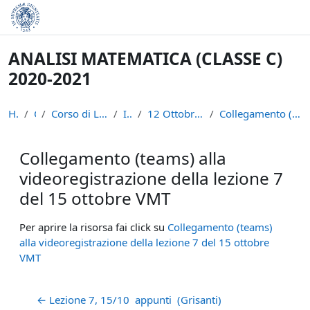
Vai al contenuto principale
ANALISI MATEMATICA (CLASSE C)
2020-2021
Home
Corsi
Corso di Laurea in Informatica (L-31)
INFAN21
12 Ottobre - 17 Ottobre: V settimana
Collegamento (teams) alla videoregistrazione della...
Collegamento (teams) alla
videoregistrazione della lezione 7
del 15 ottobre VMT
Aggregazione dei criteri
Per aprire la risorsa fai click su
Collegamento (teams)
alla videoregistrazione della lezione 7 del 15 ottobre
VMT
← Lezione 7, 15/10  appunti  (Grisanti) 