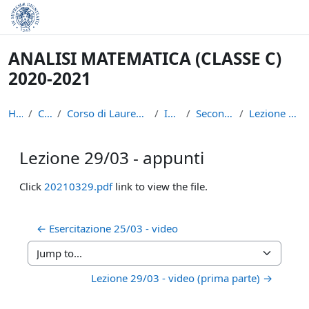
Skip to main content
ANALISI MATEMATICA (CLASSE C)
2020-2021
Home
Courses
Corso di Laurea in Informatica (L-31)
INFAN21
Secondo semestre
Lezione 29/03 - appunti
Lezione 29/03 - appunti
Completion requirements
Click
20210329.pdf
link to view the file.
← Esercitazione 25/03 - video
Jump to...
Lezione 29/03 - video (prima parte) →