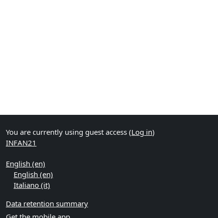
You are currently using guest access (
Log in
)
INFAN21
English ‎(en)‎
English ‎(en)‎
Italiano ‎(it)‎
Data retention summary
Get the mobile app