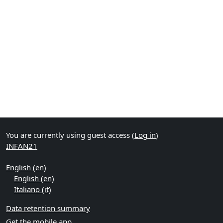
You are currently using guest access (
Log in
)
INFAN21
English ‎(en)‎
English ‎(en)‎
Italiano ‎(it)‎
Data retention summary
Get the mobile app