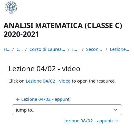
Skip to main content
ANALISI MATEMATICA (CLASSE C)
2020-2021
Home
Courses
Corso di Laurea in Informatica (L-31)
INFAN21
Secondo semestre
Lezione 04/02 - video
Lezione 04/02 - video
Completion requirements
Click on
Lezione 04/02 - video
to open the resource.
← Lezione 04/02 - appunti
Jump to...
Lezione 08/02 - appunti →