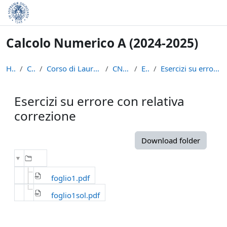
Skip to main content
Calcolo Numerico A (2024-2025)
Home
Courses
Corso di Laurea in Informatica (L-31)
CN-A ( 24-25)
Esercizi
Esercizi su errore con relativa correzione
Esercizi su errore con relativa
correzione
Completion requirements
Download folder
foglio1.pdf
foglio1sol.pdf