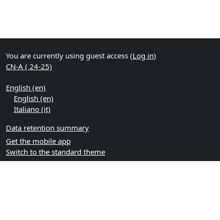
You are currently using guest access (
Log in
)
CN-A ( 24-25)
English ‎(en)‎
English ‎(en)‎
Italiano ‎(it)‎
Data retention summary
Get the mobile app
Switch to the standard theme